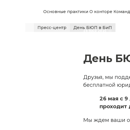
Основные практики
О конторе
Команд
Пресс-центр
День БЮП в БиП
26 МАЯ 2025  —  
День Б
Друзья, мы подд
бесплатной юрид
26 мая с 
проходит 
Мы ждем ваши о