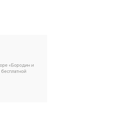
торе «Бородин и
 бесплатной