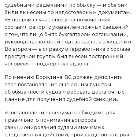
судебными решениями по обыску — и оба они
были вынесены по недостоверным документам.
Номер телефона
Электронная почта
«В первом случае оперуполномоченный
составил рапорт с указанием ложных сведений
Электронная почта
Выберите файл
о том, что лицо было бухгалтером организации,
руководство которой подозревалось в хищении.
Во втором — в справку оперработника о составе
Сообщение
Сообщение
преступной группы был внесен посторонний
человек», — подчеркнул адвокат.
Выберите способ связи
По мнению Бородина, ВС должен дополнить
свое постановление еще одним пунктом —
Выберите офис
об обязанности судов «требовать достаточные
данные для получения судебной санкции».
«Постановление пленума необходимо для
правильного понимания вопросов
санкционирования судами значимых
следственных действий, производство которых