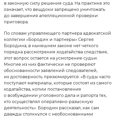
в законную силу решения суда. На практике это
означает, что вещдоки запрещено уничтожать
до завершения апелляционной проверки
приговора.
По словам управляющего партнера адвокатской
коллегии «Бородин и партнеры» Сергея
Бородина, в нынешнем законе нет четкого
порядка рассмотрения ходатайства следствия,
этот вопрос остается на усмотрение судьи.
Многие из них фактически не проверяют
обоснованности заявлений следователей,
их достоверность презюмируется: «В суды часто
поступают материалы, которые состоят из самого
ходатайства, копии постановления
о возбуждении уголовного дела и рапорта тех,
ФИО
кто осуществлял оперативно-разыскную
деятельность». Бородин рассказал, как сам
Как к Вам можно обращаться
дважды столкнулся с необоснованными
Номер телефона