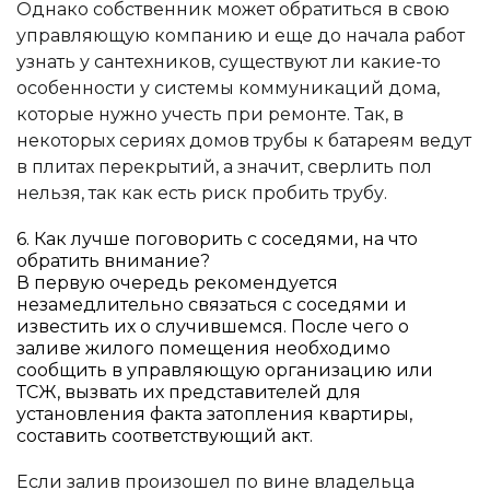
Однако собственник может обратиться в свою
Номер телефона
Электронная почта
управляющую компанию и еще до начала работ
узнать у сантехников, существуют ли какие-то
Электронная почта
Выберите файл
особенности у системы коммуникаций дома,
которые нужно учесть при ремонте. Так, в
некоторых сериях домов трубы к батареям ведут
Сообщение
Сообщение
в плитах перекрытий, а значит, сверлить пол
нельзя, так как есть риск пробить трубу.
Выберите способ связи
6. Как лучше поговорить с соседями, на что
обратить внимание?
Выберите офис
В первую очередь рекомендуется
незамедлительно связаться с соседями и
известить их о случившемся. После чего о
заливе жилого помещения необходимо
сообщить в управляющую организацию или
ТСЖ, вызвать их представителей для
установления факта затопления квартиры,
составить соответствующий акт.
Если залив произошел по вине владельца