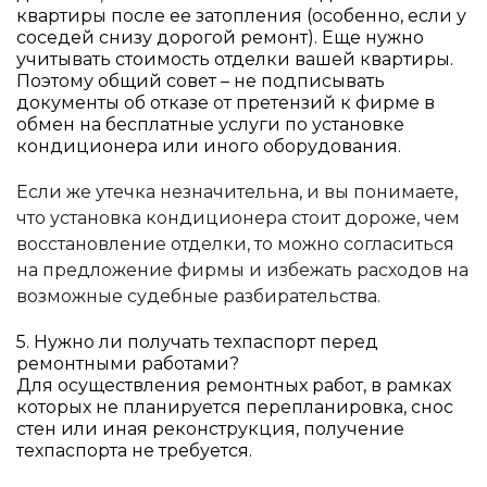
квартиры после ее затопления (особенно, если у
соседей снизу дорогой ремонт). Еще нужно
учитывать стоимость отделки вашей квартиры.
Поэтому общий совет – не подписывать
документы об отказе от претензий к фирме в
обмен на бесплатные услуги по установке
кондиционера или иного оборудования.
Если же утечка незначительна, и вы понимаете,
что установка кондиционера стоит дороже, чем
восстановление отделки, то можно согласиться
на предложение фирмы и избежать расходов на
возможные судебные разбирательства.
5. Нужно ли получать техпаспорт перед
ремонтными работами?
ФИО
Для осуществления ремонтных работ, в рамках
которых не планируется перепланировка, снос
стен или иная реконструкция, получение
Как к Вам можно обращаться
Номер телефона
техпаспорта не требуется.