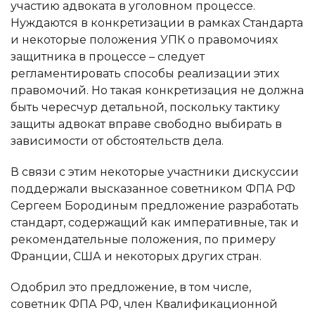
участию адвоката в уголовном процессе.
Нуждаются в конкретизации в рамках Стандарта
и некоторые положения УПК о правомочиях
защитника в процессе – следует
ФИО
регламентировать способы реализации этих
правомочий. Но такая конкретизация не должна
Как к Вам можно обращаться
Номер телефона
быть чересчур детальной, поскольку тактику
защиты адвокат вправе свободно выбирать в
Номер телефона
Электронная почта
зависимости от обстоятельств дела.
В связи с этим некоторые участники дискуссии
Электронная почта
Выберите файл
поддержали высказанное советником ФПА РФ
Сергеем Бородиным предложение разработать
Сообщение
стандарт, содержащий как императивные, так и
Сообщение
рекомендательные положения, по примеру
Франции, США и некоторых других стран.
Выберите способ связи
Одобрил это предложение, в том числе,
советник ФПА РФ, член Квалификационной
Выберите офис