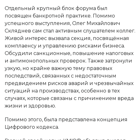
Отдельный крупный блок форума был
посвящен банкротной практике. Помимо
успешного выступления, Олег Михайлович
Скляднев сам стал активным слушателем коллег.
Живой интерес вызвала секция, посвящённая
комплаенсу и управлению рисками бизнеса.
Обсудили санкционные, повышение налоговых
и антимонопольных проверок. Также затронули
узкую, но крайне важную тему правовых
последствий, связанных с недостаточным
предвидением рисков аварий и чрезвычайных
ФИО
ситуаций на производствах, особенно в тех
случаях, которые связаны с причинением вреда
Как к Вам можно обращаться
Номер телефона
жизни и здоровью.
Помимо этого, была представлена концепция
Номер телефона
Электронная почта
Цифрового кодекса.
Электронная почта
Выберите файл