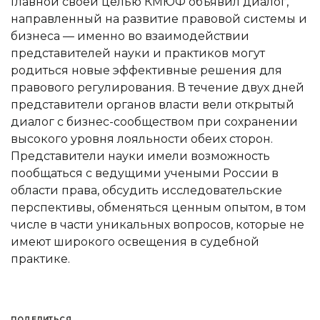
Главной своей целью КМЮФ объявил диалог,
направленный на развитие правовой системы и
бизнеса — именно во взаимодействии
Сообщение
Сообщение
представителей науки и практиков могут
родиться новые эффективные решения для
правового регулирования. В течение двух дней
Выберите способ связи
представители органов власти вели открытый
диалог с бизнес-сообществом при сохранении
Выберите офис
высокого уровня лояльности обеих сторон.
Представители науки имели возможность
пообщаться с ведущими учеными России в
области права, обсудить исследовательские
перспективы, обменяться ценным опытом, в том
числе в части уникальных вопросов, которые не
имеют широкого освещения в судебной
практике.
ПОДЕЛИТЬСЯ