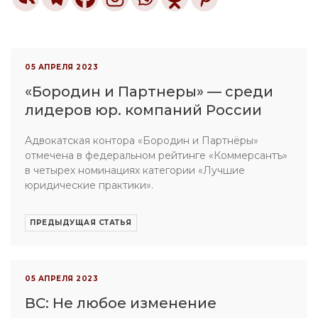
ФИО
05 АПРЕЛЯ 2023
Как к Вам можно обращаться
Номер телефона
«Бородин и Партнеры» — среди
лидеров юр. компаний России
Номер телефона
Электронная почта
Адвокатская контора «Бородин и Партнёры»
Электронная почта
Выберите файл
отмечена в федеральном рейтинге «Коммерсантъ»
в четырех номинациях категории «Лучшие
юридические практики».
Сообщение
Сообщение
ПРЕДЫДУЩАЯ СТАТЬЯ
Выберите способ связи
05 АПРЕЛЯ 2023
Выберите офис
ВС: Не любое изменение