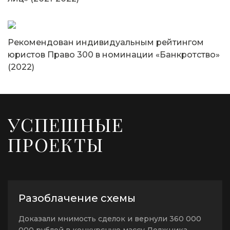
Рекомендован индивидуальным рейтингом
юристов Право 300 в номинации «Банкротство»
(2022)
СУММА ВЗЫСКАННОЙ ЗАДОЛЖЕННОСТИ
УСПЕШНЫЕ
12 000 000
рублей
ПРОЕКТЫ
СУММА ВЗЫСКАННЫХ СРЕДСТВ
360 000 000
СУММА СПОРА
рублей
5 000 000 000
рублей
Разоблачение схемы
Заключение договора:
Между двумя
СУММА ДОЛГА
100 000 000
организациями — Арендодателем и
Доказали мнимость сделок и вернули 360 000
рублей
Арендатором, был заключен договор аренды