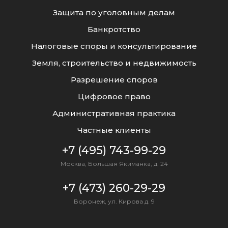
Витальевна
АДВОКАТЫ
Защита по уголовным делам
АДВОКАТЫ
Банкротство
Налоговые споры и консультирование
Скляднев
Вялых
Олег
Земля, строительство и недвижимость
Евгений Иванович
Михайлович
ЮРИСТЫ
Разрешение споров
ПАРТНЕРЫ
Цифровое право
Административная практика
Скляднев
Олег
Частные клиенты
Михайлович
+7 (495) 743-99-29
ПАРТНЕРЫ
Москва, Большая Якиманка, д. 24
+7 (473) 260-29-29
Бородин
Сергей
Воронеж, ул. Кирова д. 9
Владимирович
УПРАВЛЯЮЩИЙ ПАРТНЁР